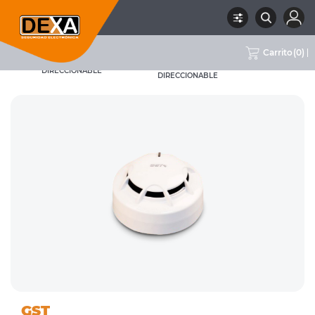
Carrito
(
0
)
DETECTORES DE
09 INCENDIO
RUBRO
SUBRUBRO
INCENDIO
MARCA
GST
DIRECCIONABLE
DIRECCIONABLE
GST