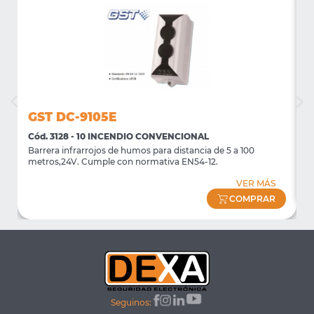
GST DC-9105E
Cód. 3128 - 10 INCENDIO CONVENCIONAL
C
Barrera infrarrojos de humos para distancia de 5 a 100
P
metros,24V. Cumple con normativa EN54-12.
VER MÁS
COMPRAR
Seguinos: