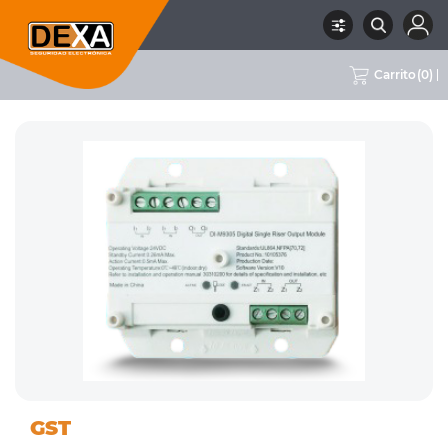
Carrito
(
0
)
09 INCENDIO
ACCESORIOS PARA
RUBRO
SUBRUBRO
MARCA
GST
DIRECCIONABLE
INCENDIO
GST