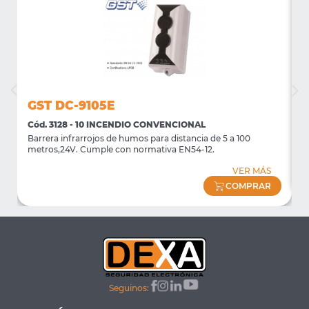
GST DC-9105E
Cód. 3128 - 10 INCENDIO CONVENCIONAL
C
Barrera infrarrojos de humos para distancia de 5 a 100
P
metros,24V. Cumple con normativa EN54-12.
VER MÁS
COMPRAR
Seguinos: