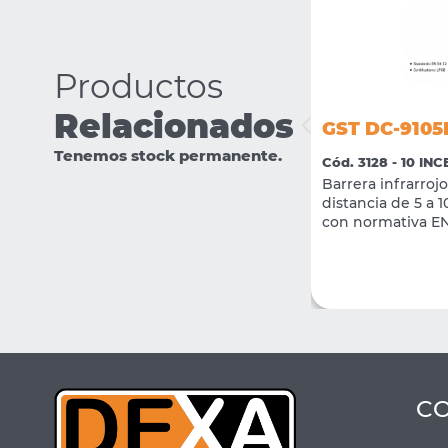
Productos
Relacionados
GST DC-9105
GST P-9920
Tenemos stock permanente.
Cód. 3128 - 10 I
Cód. 3172 - 09 INCENDIO DIRECCIONABLE
Barrera infrarro
Programador Portátil
distancia de 5 a 
con normativa EN
VER MÁS
COMPRAR
C