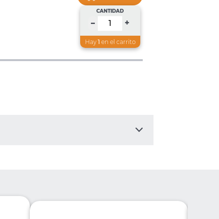
CANTIDAD
+
–
Hay
1
en el carrito