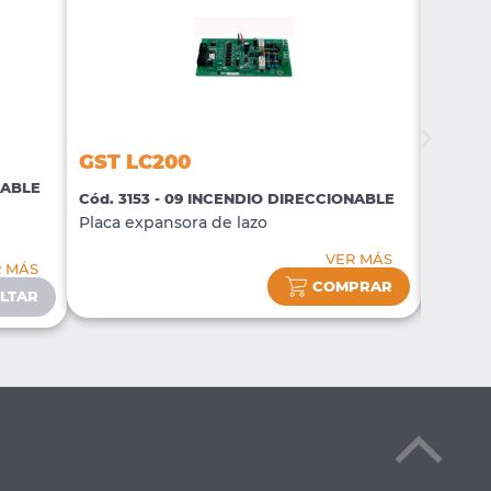
GST LC200
GST 
NABLE
Cód. 3153 - 09 INCENDIO DIRECCIONABLE
Cód. 3
Placa expansora de lazo
Tarjet
VER MÁS
R MÁS
COMPRAR
LTAR