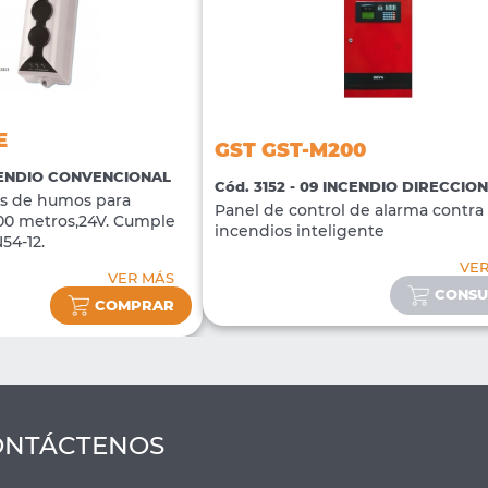
E
GST GST-M200
NCENDIO CONVENCIONAL
Cód. 3152 - 09 INCENDIO DIRECCIO
jos de humos para
Panel de control de alarma contra
100 metros,24V. Cumple
incendios inteligente
54-12.
VE
VER MÁS
CONSU
COMPRAR
ONTÁCTENOS