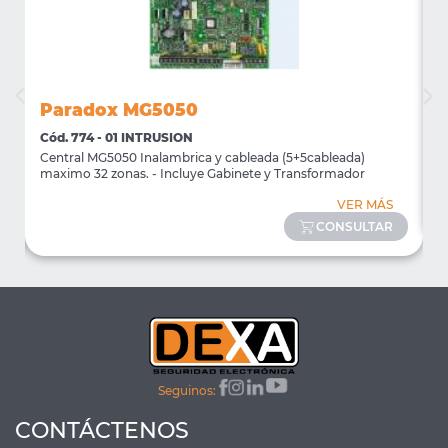
Paradox MG5050
Cód. 774 - 01 INTRUSION
C
Central MG5050 Inalambrica y cableada (5+5cableada)
T
maximo 32 zonas. - Incluye Gabinete y Transformador
VER MÁS
CONSULTAR
Seguinos:
CONTÁCTENOS