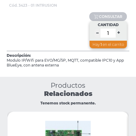
Cód. 3423 - 01 INTRUSION
CONSULTAR
CANTIDAD
+
–
Hay
1
en el carrito
Descripción:
Modulo IP/Wifi para EVO/MG/SP, MQTT, compatible IPC10 y App
BlueEye, con antena externa
Productos
Relacionados
Tenemos stock permanente.