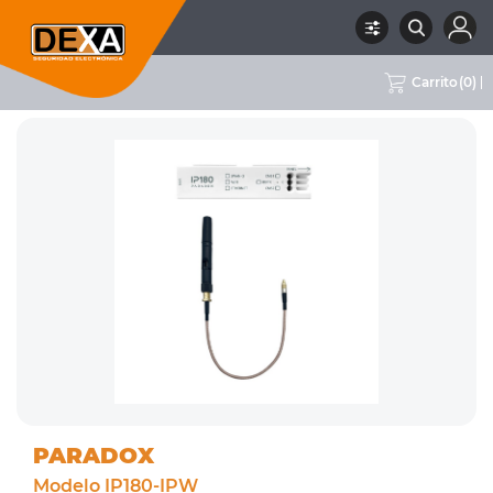
Carrito
(
0
)
RUBRO
01 INTRUSION
SUBRUBRO
COMUNICADORES
MARCA
PARADOX
PARADOX
Modelo IP180-IPW