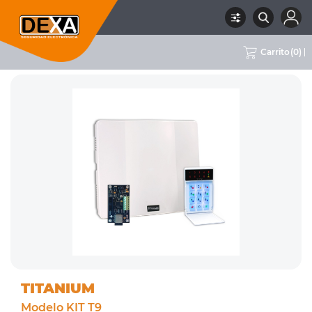
Carrito
(
0
)
RUBRO
01 INTRUSION
SUBRUBRO
KIT DE ALARMAS
MARCA
TITANIUM
TITANIUM
Modelo KIT T9