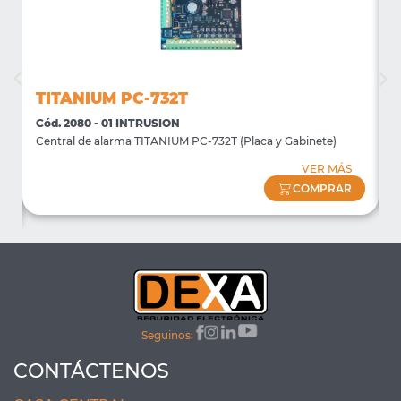
TITANIUM PC-732T
Cód. 2080 - 01 INTRUSION
C
te
Central de alarma TITANIUM PC-732T (Placa y Gabinete)
T
VER MÁS
COMPRAR
Seguinos:
CONTÁCTENOS