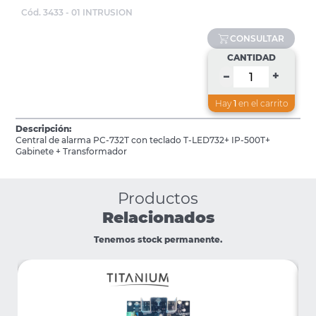
Cód. 3433 - 01 INTRUSION
CONSULTAR
CANTIDAD
+
–
Hay
1
en el carrito
Descripción:
Central de alarma PC-732T con teclado T-LED732+ IP-500T+
Gabinete + Transformador
Productos
Relacionados
Tenemos stock permanente.