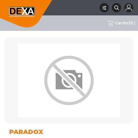
Carrito
(
0
)
01
DETECTORES VARIOS,
RUBRO
SUBRUBRO
MARCA
PARADOX
INTRUSION
MÓDULOS Y ACCESORIOS
PARADOX