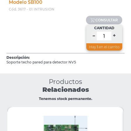
Modelo SB100
Cód. 3617 - 01 INTRUSION
CONSULTAR
CANTIDAD
+
–
Hay
1
en el carrito
Descripción:
Soporte techo pared para detector NV5
Productos
Relacionados
Tenemos stock permanente.