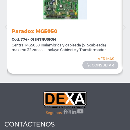
Paradox MG5050
Cód. 774 - 01 INTRUSION
C
Central MG5050 Inalambrica y cableada (5+5cableada)
T
maximo 32 zonas. - Incluye Gabinete y Transformador
VER MÁS
CONSULTAR
Seguinos:
CONTÁCTENOS