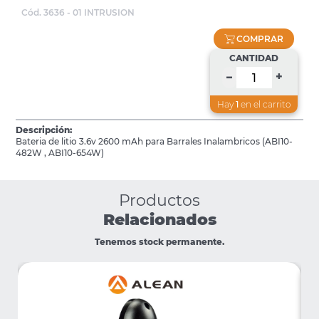
Cód. 3636 - 01 INTRUSION
COMPRAR
CANTIDAD
+
–
Hay
1
en el carrito
Descripción:
Bateria de litio 3.6v 2600 mAh para Barrales Inalambricos (ABI10-
482W , ABI10-654W)
Productos
Relacionados
Tenemos stock permanente.