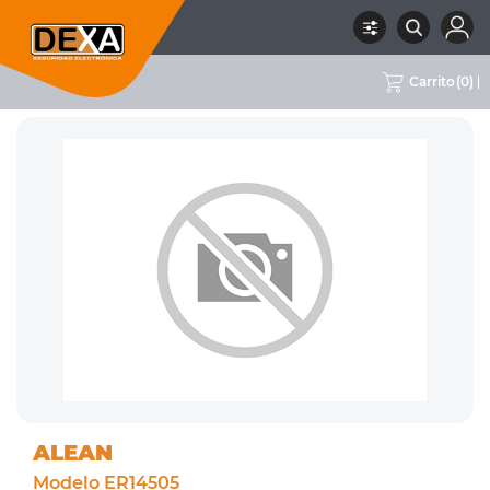
Carrito
(
0
)
RUBRO
01 INTRUSION
SUBRUBRO
BATERÍAS Y PILAS
MARCA
ALEAN
ALEAN
Modelo ER14505