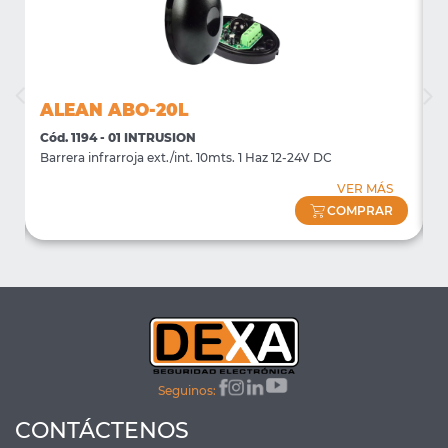
ALEAN ABO-20L
Cód. 1194 - 01 INTRUSION
C
)
Barrera infrarroja ext./int. 10mts. 1 Haz 12-24V DC
B
VER MÁS
COMPRAR
Seguinos:
CONTÁCTENOS