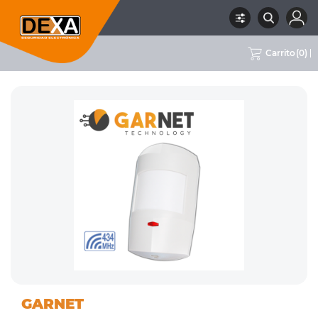
Carrito
(
0
)
01
DETECTORES
RUBRO
SUBRUBRO
MARCA
GARNET
INTRUSION
INALÁMBRICOS
GARNET