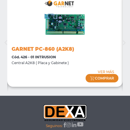
GARNET PC-860 (A2K8)
Cód. 426 - 01 INTRUSION
C
Central A2K8 ( Placa y Gabinete )
D
K
VER MÁS
COMPRAR
Seguinos: