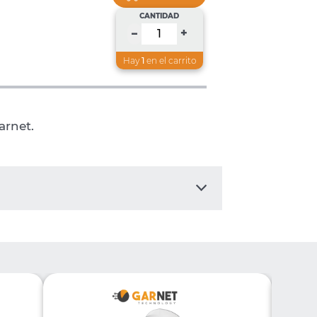
CANTIDAD
+
–
Hay
1
en el carrito
rnet.