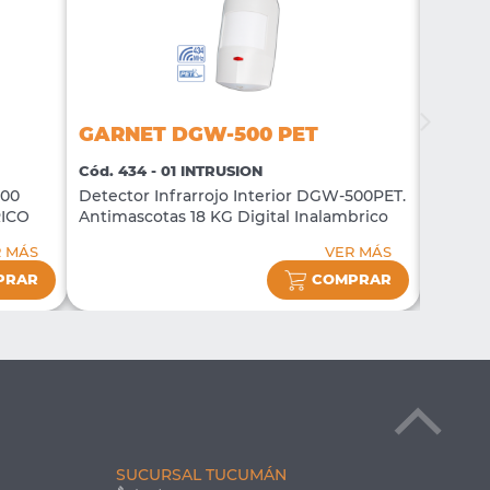
GARNET DGW-500 PET
GARN
Cód. 434 - 01 INTRUSION
Cód. 86
500
Detector Infrarrojo Interior DGW-500PET.
Sirena 
RICO
Antimascotas 18 KG Digital Inalambrico
tono
R MÁS
VER MÁS
PRAR
COMPRAR
SUCURSAL TUCUMÁN