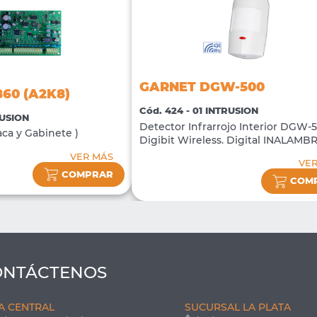
GARNET DGW-500
60 (A2K8)
Cód. 424 - 01 INTRUSION
RUSION
Detector Infrarrojo Interior DGW-
aca y Gabinete )
Digibit Wireless. Digital INALAMB
VER MÁS
VE
COMPRAR
COM
ONTÁCTENOS
A CENTRAL
SUCURSAL LA PLATA