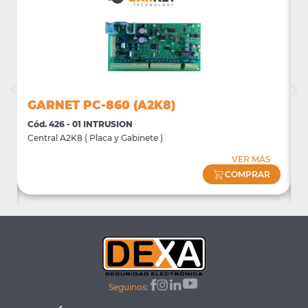
GARNET PC-860 (A2K8)
Cód. 426 - 01 INTRUSION
C
Central A2K8 ( Placa y Gabinete )
D
D
VER MÁS
COMPRAR
Seguinos: