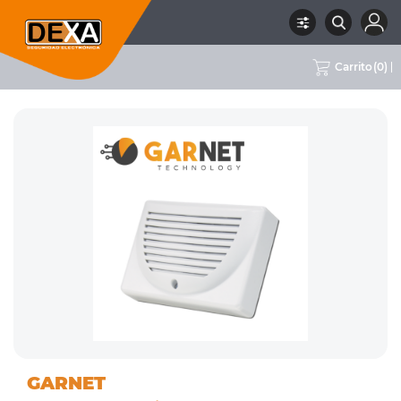
Carrito
(
0
)
01
SIRENAS INTERIOR Y
RUBRO
SUBRUBRO
MARCA
GARNET
INTRUSION
EXTERIOR
GARNET