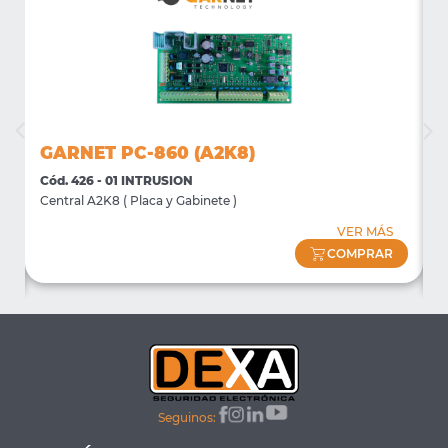
GARNET PC-860 (A2K8)
Cód. 426 - 01 INTRUSION
C
Central A2K8 ( Placa y Gabinete )
D
D
VER MÁS
COMPRAR
Seguinos: