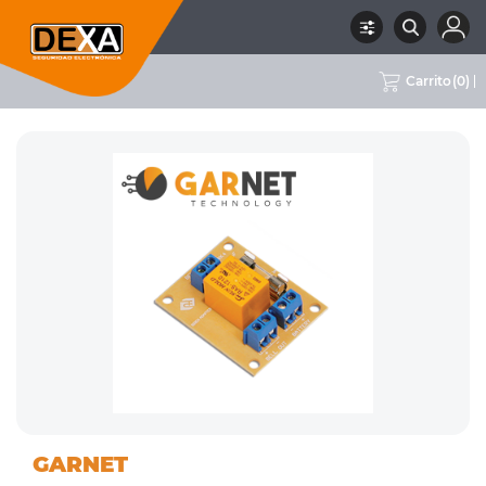
Carrito
(
0
)
01
DETECTORES VARIOS,
RUBRO
SUBRUBRO
MARCA
GARNET
INTRUSION
MÓDULOS Y ACCESORIOS
GARNET