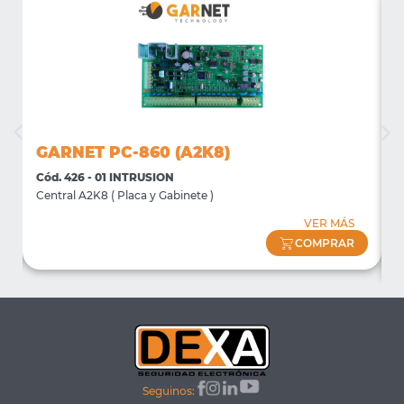
GARNET PC-860 (A2K8)
Cód. 426 - 01 INTRUSION
C
Central A2K8 ( Placa y Gabinete )
D
D
VER MÁS
COMPRAR
Seguinos: