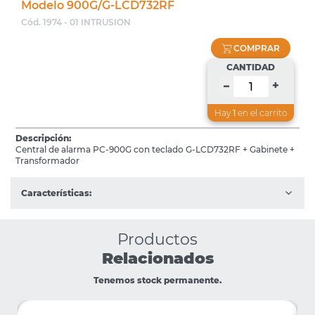
Modelo 900G/G-LCD732RF
Cód. 1974 - 01 INTRUSION
COMPRAR
CANTIDAD
+
–
Hay
1
en el carrito
Descripción:
Central de alarma PC-900G con teclado G-LCD732RF + Gabinete +
Transformador
Características:
Productos
Relacionados
Tenemos stock permanente.