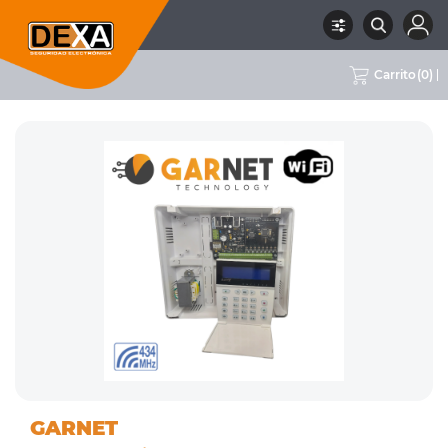
Carrito
(
0
)
01
CENTRALES CON
RUBRO
SUBRUBRO
MARCA
GARNET
INTRUSION
TECLADO
GARNET