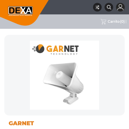
Carrito
(
0
)
01
SIRENAS INTERIOR Y
RUBRO
SUBRUBRO
MARCA
GARNET
INTRUSION
EXTERIOR
GARNET