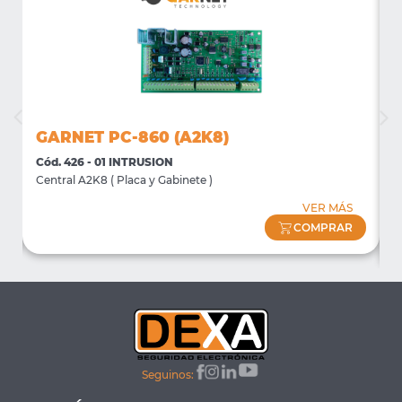
GARNET PC-860 (A2K8)
Cód. 426 - 01 INTRUSION
C
Central A2K8 ( Placa y Gabinete )
D
D
VER MÁS
COMPRAR
Seguinos: