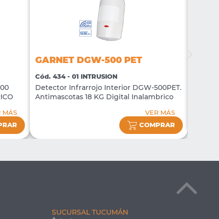
GARNET DGW-500 PET
GARN
Cód. 434 - 01 INTRUSION
Cód. 42
500
Detector Infrarrojo Interior DGW-500PET.
Magnét
RICO
Antimascotas 18 KG Digital Inalambrico
R MÁS
VER MÁS
PRAR
COMPRAR
SUCURSAL TUCUMÁN