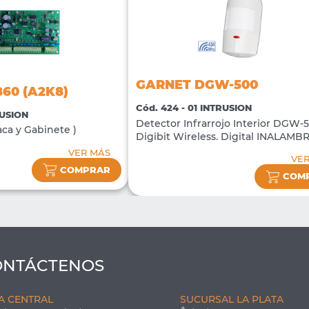
GARNET DGW-500
60 (A2K8)
Cód. 424 - 01 INTRUSION
RUSION
Detector Infrarrojo Interior DGW-
aca y Gabinete )
Digibit Wireless. Digital INALAMB
VER MÁS
VE
COMPRAR
COM
ONTÁCTENOS
A CENTRAL
SUCURSAL LA PLATA