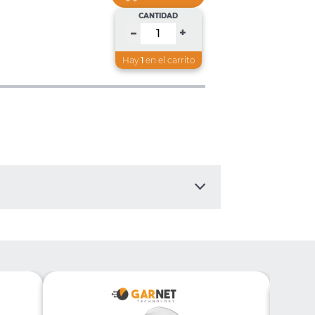
CANTIDAD
+
–
Hay
1
en el carrito