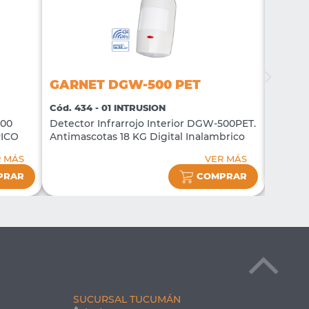
GARNET DGW-500 PET
GARN
Cód. 434 - 01 INTRUSION
Cód. 42
500
Detector Infrarrojo Interior DGW-500PET.
Magnét
RICO
Antimascotas 18 KG Digital Inalambrico
R MÁS
VER MÁS
PRAR
COMPRAR
SUCURSAL TUCUMÁN