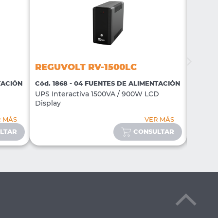
REGUVOLT RV-1500LC
REGU
TACIÓN
Cód. 1868 - 04 FUENTES DE ALIMENTACIÓN
Cód. 18
UPS Interactiva 1500VA / 900W LCD
Cable U
Display
Alumin
R MÁS
VER MÁS
LTAR
CONSULTAR