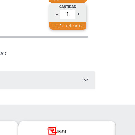
CANTIDAD
+
–
Hay
1
en el carrito
GRO