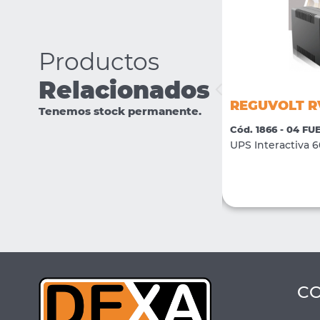
Productos
Relacionados
REGUVOLT RV-R-32U800
REGUVOLT R
Tenemos stock permanente.
Cód. 2719 - 08 CONECTIVIDAD
Cód. 1866 - 04 F
RACK 32 U
UPS Interactiva 
VER MÁS
CONSULTAR
C