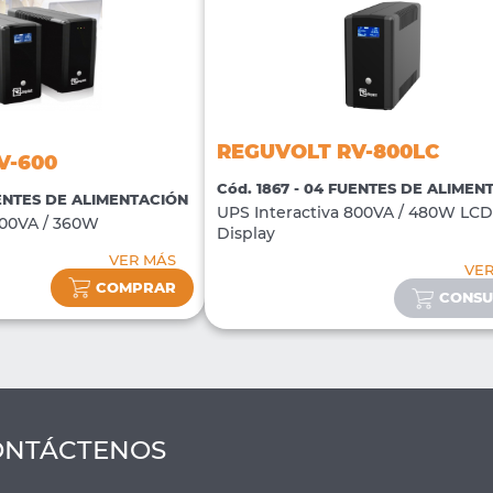
REGUVOLT RV-800LC
V-600
Cód. 1867 - 04 FUENTES DE ALIMEN
UENTES DE ALIMENTACIÓN
UPS Interactiva 800VA / 480W LCD
600VA / 360W
Display
VER MÁS
VE
COMPRAR
CONSU
ONTÁCTENOS