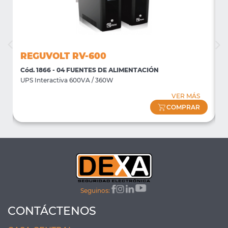
REGUVOLT RV-600
Cód. 1866 - 04 FUENTES DE ALIMENTACIÓN
C
UPS Interactiva 600VA / 360W
U
VER MÁS
COMPRAR
Seguinos:
CONTÁCTENOS