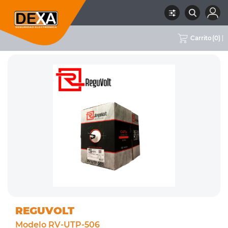
Carrito
(
0
)
RUBRO
05 CABLES
SUBRUBRO
UTP
MARCA
REGUVOLT
REGUVOLT
Modelo RV-UTP-506