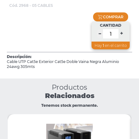
Cód. 2968 - 05 CABLES
COMPRAR
CANTIDAD
+
–
Hay
1
en el carrito
Descripción:
Cable UTP Cat5e Exterior Cat5e Doble Vaina Negra Aluminio
24awg 305mts
Productos
Relacionados
Tenemos stock permanente.