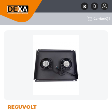
Carrito
(
0
)
08
ACCESORIOS
RUBRO
SUBRUBRO
MARCA
REGUVOLT
CONECTIVIDAD
CONECTIVIDAD
REGUVOLT