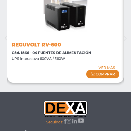
REGUVOLT RV-600
Cód. 1866 - 04 FUENTES DE ALIMENTACIÓN
C
UPS Interactiva 600VA / 360W
U
VER MÁS
COMPRAR
Seguinos: