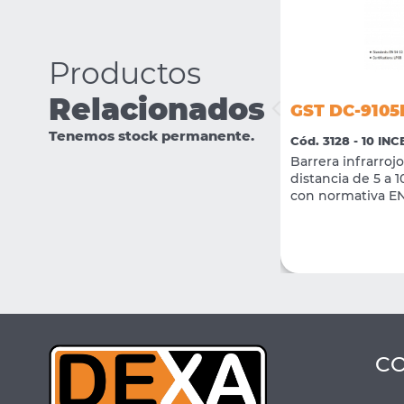
Productos
Relacionados
GST DC-9105
GST PSU24-10
Tenemos stock permanente.
Cód. 3128 - 10 I
Cód. 3171 - 09 INCENDIO DIRECCIONABLE
Barrera infrarro
Fuente de alimentación inteligente
distancia de 5 a 
24VCC 10A
con normativa EN
VER MÁS
COMPRAR
C