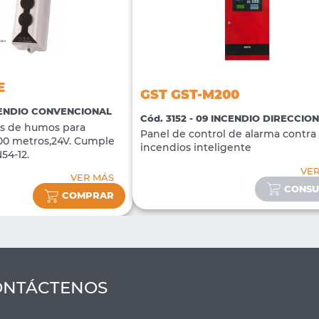
E
GST GST-M200
NCENDIO CONVENCIONAL
Cód. 3152 - 09 INCENDIO DIRECCIO
jos de humos para
Panel de control de alarma contra
100 metros,24V. Cumple
incendios inteligente
54-12.
VE
VER MÁS
CONSU
COMPRAR
ONTÁCTENOS