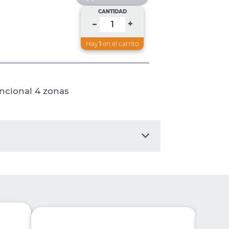
CANTIDAD
+
–
Hay
1
en el carrito
ncional 4 zonas