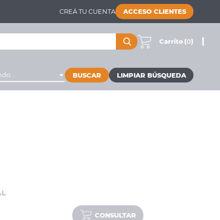
CREÁ TU CUENTA
ACCESO CLIENTES
Carrito
(
0
)
do...
BUSCAR
AL
CONSULTAR