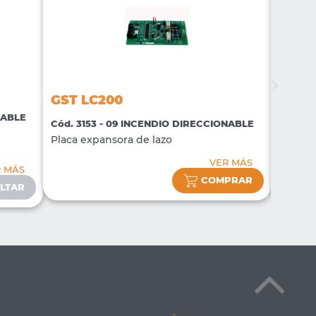
GST LC200
GST 
NABLE
Cód. 3153 - 09 INCENDIO DIRECCIONABLE
Cód. 3
Placa expansora de lazo
Tarjet
VER MÁS
R MÁS
COMPRAR
LTAR