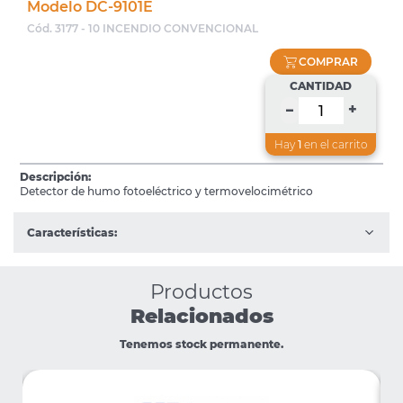
Modelo DC-9101E
Cód. 3177 - 10 INCENDIO CONVENCIONAL
COMPRAR
CANTIDAD
+
–
Hay
1
en el carrito
Descripción:
Detector de humo fotoeléctrico y termovelocimétrico
Características:
Productos
Relacionados
Tenemos stock permanente.