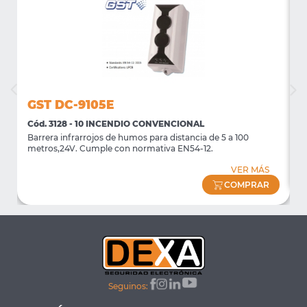
GST DC-9105E
Cód. 3128 - 10 INCENDIO CONVENCIONAL
C
Barrera infrarrojos de humos para distancia de 5 a 100
P
metros,24V. Cumple con normativa EN54-12.
VER MÁS
COMPRAR
Seguinos: