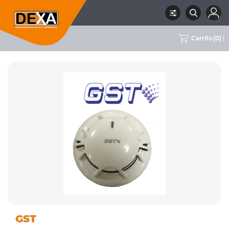
Carrito
(
0
)
10 INCENDIO
DETECTORES DE INCENDIO
RUBRO
SUBRUBRO
MARCA
GST
CONVENCIONAL
CONVENCIONALES
GST