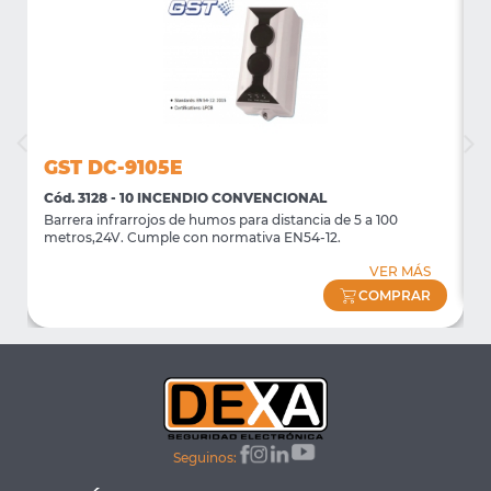
GST DC-9105E
Cód. 3128 - 10 INCENDIO CONVENCIONAL
C
Barrera infrarrojos de humos para distancia de 5 a 100
P
metros,24V. Cumple con normativa EN54-12.
VER MÁS
COMPRAR
Seguinos: