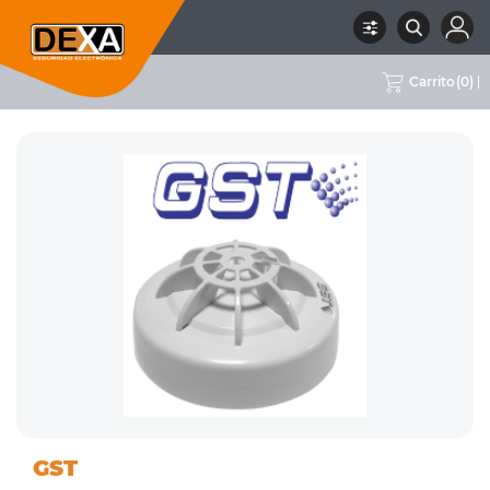
Carrito
(
0
)
10 INCENDIO
DETECTORES DE INCENDIO
RUBRO
SUBRUBRO
MARCA
GST
CONVENCIONAL
CONVENCIONALES
GST