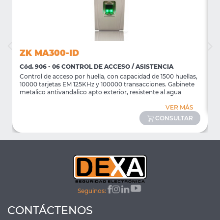
ZK MA300-ID
Cód. 906 - 06 CONTROL DE ACCESO / ASISTENCIA
C
/
Control de acceso por huella, con capacidad de 1500 huellas,
C
10000 tarjetas EM 125KHz y 100000 transacciones. Gabinete
metalico antivandalico apto exterior, resistente al agua
VER MÁS
CONSULTAR
Seguinos:
CONTÁCTENOS