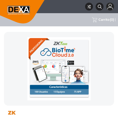
Carrito
(
0
)
06 CONTROL DE ACCESO /
RUBRO
SUBRUBRO
SOFTWARE
MARCA
ZK
ASISTENCIA
ZK