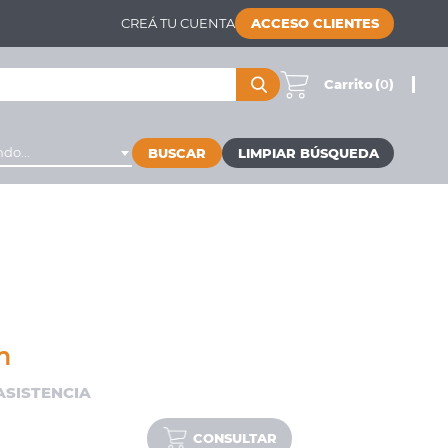
CREÁ TU CUENTA
ACCESO CLIENTES
Carrito
(
0
)
do...
BUSCAR
m
 ASISTENCIA
CONSULTAR