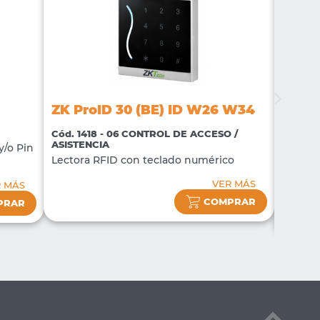
ZK M
ZK ProID 30 (BE) ID W26 W34
Cód. 1
ASISTE
Cód. 1418 - 06 CONTROL DE ACCESO /
ASISTENCIA
Termina
y/o Pin
Lectora RFID con teclado numérico
de Asis
Contro
VER MÁS
R MÁS
COMPRAR
PRAR