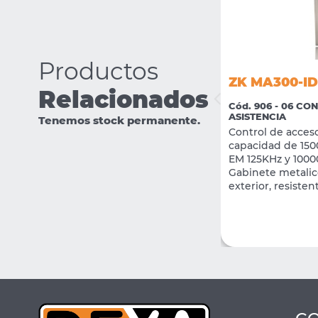
Productos
ZK MA300-ID
Relacionados
ZK INBIO460 PRO
Cód. 906 - 06 CO
ASISTENCIA
Tenemos stock permanente.
Cód. 2717 - 06 CONTROL DE ACCESO /
Control de acceso
ASISTENCIA
capacidad de 1500
PANEL DE CONTROL DE ACCESOS PRO
EM 125KHz y 1000
PARA 4 PUERTAS / 8 LECTORES
Gabinete metalic
exterior, resisten
VER MÁS
CONSULTAR