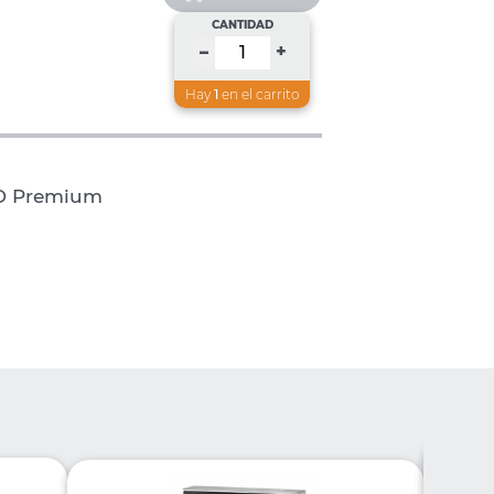
CANTIDAD
+
–
Hay
1
en el carrito
UD Premium