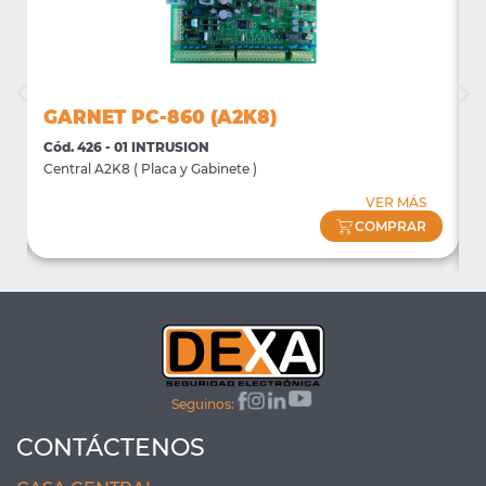
GARNET PC-860 (A2K8)
Cód. 426 - 01 INTRUSION
C
Central A2K8 ( Placa y Gabinete )
D
D
VER MÁS
COMPRAR
Seguinos:
CONTÁCTENOS