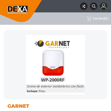
Carrito
(
0
)
01
SIRENAS INTERIOR Y
RUBRO
SUBRUBRO
MARCA
GARNET
INTRUSION
EXTERIOR
GARNET