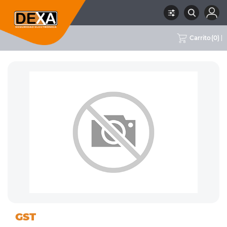
Carrito
(
0
)
10 INCENDIO
ACCESORIOS PARA
RUBRO
SUBRUBRO
MARCA
GST
CONVENCIONAL
INCENDIO
GST