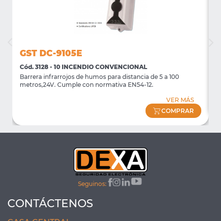
GST DC-9105E
Cód. 3128 - 10 INCENDIO CONVENCIONAL
C
Barrera infrarrojos de humos para distancia de 5 a 100
P
metros,24V. Cumple con normativa EN54-12.
VER MÁS
COMPRAR
Seguinos:
CONTÁCTENOS