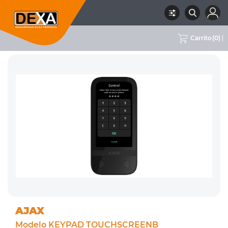
Carrito
(
0
)
RUBRO
01 INTRUSION
SUBRUBRO
TECLADOS
MARCA
AJAX
AJAX
Modelo KEYPAD TOUCHSCREENB