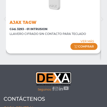
AJAX TAGW
Cód. 3293 - 01 INTRUSION
C
LLAVERO CIFRADO SIN CONTACTO PARA TECLADO
P
f
VER MÁS
(
COMPRAR
Seguinos:
CONTÁCTENOS