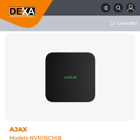
Carrito
(
0
)
RUBRO
02 CCTV
SUBRUBRO
NVRS
MARCA
AJAX
AJAX
Modelo NVR(16CH)B