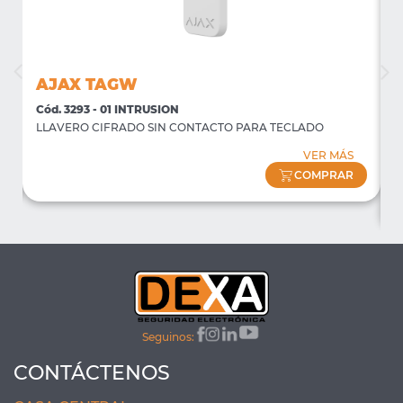
AJAX TAGW
Cód. 3293 - 01 INTRUSION
C
LLAVERO CIFRADO SIN CONTACTO PARA TECLADO
P
f
VER MÁS
(
COMPRAR
Seguinos:
CONTÁCTENOS