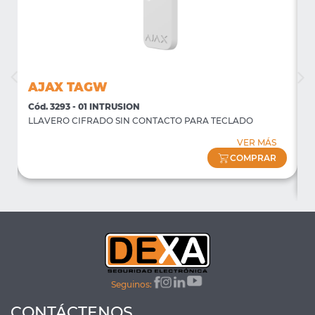
AJAX TAGW
Cód. 3293 - 01 INTRUSION
C
LLAVERO CIFRADO SIN CONTACTO PARA TECLADO
P
f
VER MÁS
(
COMPRAR
Seguinos:
CONTÁCTENOS