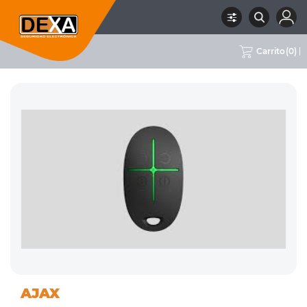
Carrito
(
0
)
01
RECEPTORES Y CONTROLES
RUBRO
SUBRUBRO
MARCA
AJAX
INTRUSION
REMOTOS
AJAX