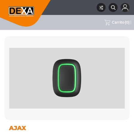
Carrito
(
0
)
01
RECEPTORES Y CONTROLES
RUBRO
SUBRUBRO
MARCA
AJAX
INTRUSION
REMOTOS
AJAX