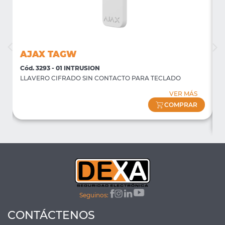
AJAX TAGW
Cód. 3293 - 01 INTRUSION
C
LLAVERO CIFRADO SIN CONTACTO PARA TECLADO
P
f
VER MÁS
(
COMPRAR
Seguinos:
CONTÁCTENOS