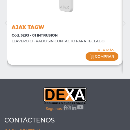
AJAX TAGW
Cód. 3293 - 01 INTRUSION
C
LLAVERO CIFRADO SIN CONTACTO PARA TECLADO
P
f
VER MÁS
(
COMPRAR
Seguinos:
CONTÁCTENOS