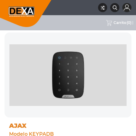
Carrito
(
0
)
RUBRO
01 INTRUSION
SUBRUBRO
TECLADOS
MARCA
AJAX
AJAX
Modelo KEYPADB