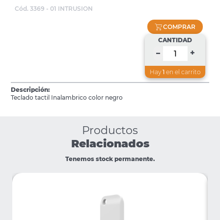
Cód. 3369 - 01 INTRUSION
COMPRAR
CANTIDAD
+
–
Hay
1
en el carrito
Descripción:
Teclado tactil Inalambrico color negro
Productos
Relacionados
Tenemos stock permanente.