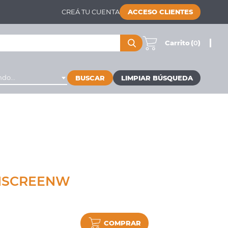
CREÁ TU CUENTA
ACCESO CLIENTES
Carrito
(
0
)
do...
BUSCAR
HSCREENW
COMPRAR