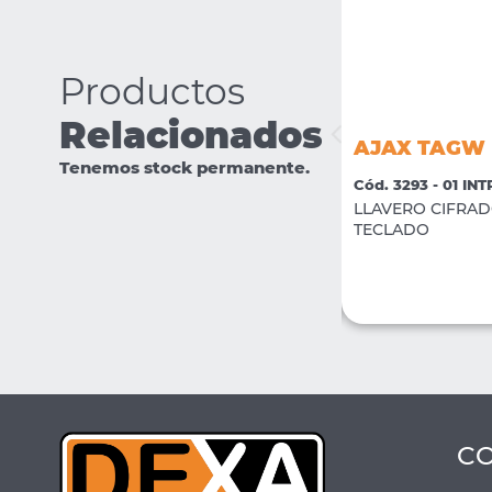
Productos
Relacionados
AJAX TRANSMITTER
AJAX TAGW
Tenemos stock permanente.
Cód. 3312 - 01 INTRUSION
Cód. 3293 - 01 IN
Modulo inalambrico para detectores
LLAVERO CIFRAD
Universal
TECLADO
VER MÁS
COMPRAR
C