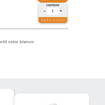
CANTIDAD
+
–
Hay
1
en el carrito
ctil color blanco