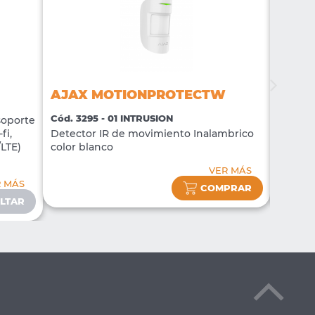
AJAX MOTIONPROTECTW
AJAX
Cód. 3295 - 01 INTRUSION
Cód. 32
soporte
fi,
Detector IR de movimiento Inalambrico
Sirena 
/LTE)
color blanco
blanco
VER MÁS
R MÁS
COMPRAR
LTAR