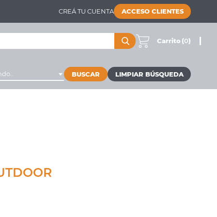
CREÁ TU CUENTA
ACCESO CLIENTES
Carrito
(
0
)
do...
BUSCAR
OUTDOOR