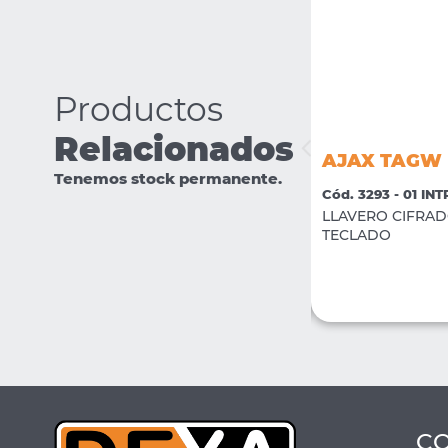
Productos
Relacionados
AJAX TRANSMITTER
AJAX TAGW
Tenemos stock permanente.
Cód. 3312 - 01 INTRUSION
Cód. 3293 - 01 IN
Modulo inalambrico para detectores
LLAVERO CIFRAD
Universal
TECLADO
VER MÁS
COMPRAR
C