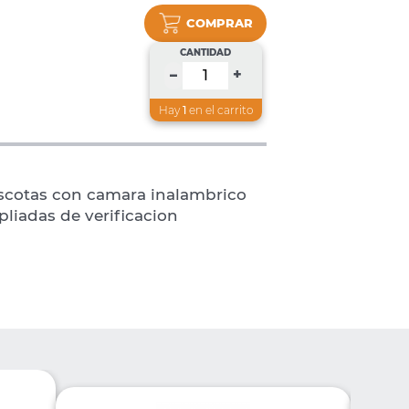
COMPRAR
CANTIDAD
+
–
Hay
1
en el carrito
scotas con camara inalambrico
liadas de verificacion