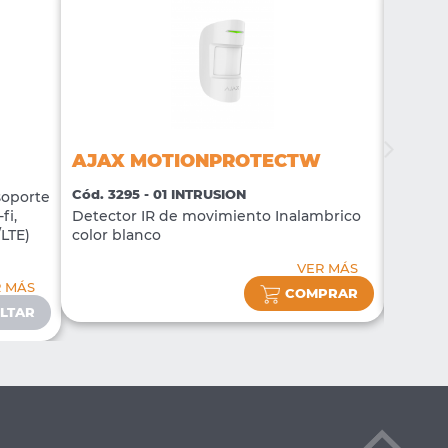
AJAX MOTIONPROTECTW
AJAX
Cód. 3295 - 01 INTRUSION
Cód. 32
soporte
fi,
Detector IR de movimiento Inalambrico
Sirena 
/LTE)
color blanco
blanco
VER MÁS
R MÁS
COMPRAR
LTAR