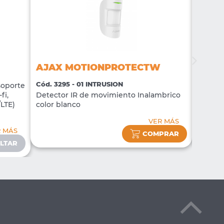
AJAX MOTIONPROTECTW
AJAX
Cód. 3295 - 01 INTRUSION
Cód. 32
soporte
fi,
Detector IR de movimiento Inalambrico
Sirena 
/LTE)
color blanco
blanco
VER MÁS
R MÁS
COMPRAR
LTAR