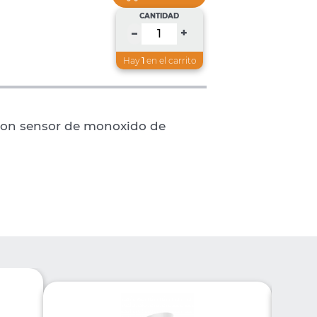
CANTIDAD
+
–
Hay
1
en el carrito
con sensor de monoxido de