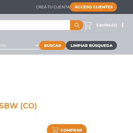
CREÁ TU CUENTA
ACCESO CLIENTES
Carrito
(
0
)
do...
BUSCAR
 SBW (CO)
COMPRAR