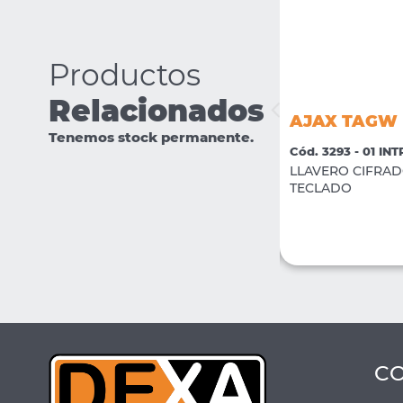
Productos
Relacionados
AJAX TRANSMITTER
AJAX TAGW
Tenemos stock permanente.
Cód. 3312 - 01 INTRUSION
Cód. 3293 - 01 IN
Modulo inalambrico para detectores
LLAVERO CIFRAD
Universal
TECLADO
VER MÁS
COMPRAR
C