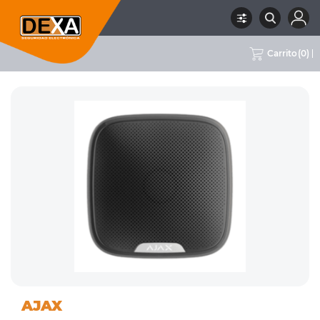
Carrito
(
0
)
01
SIRENAS INTERIOR Y
RUBRO
SUBRUBRO
MARCA
AJAX
INTRUSION
EXTERIOR
AJAX