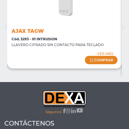
AJAX TAGW
Cód. 3293 - 01 INTRUSION
C
LLAVERO CIFRADO SIN CONTACTO PARA TECLADO
P
f
VER MÁS
(
COMPRAR
Seguinos:
CONTÁCTENOS