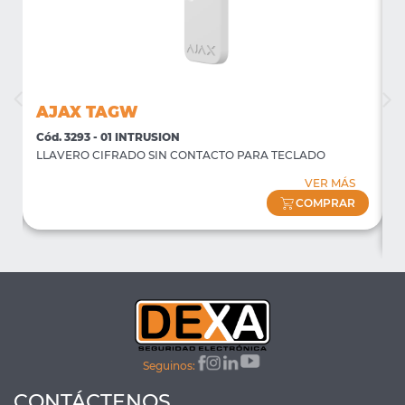
AJAX TAGW
Cód. 3293 - 01 INTRUSION
C
LLAVERO CIFRADO SIN CONTACTO PARA TECLADO
P
f
VER MÁS
(
COMPRAR
Seguinos:
CONTÁCTENOS