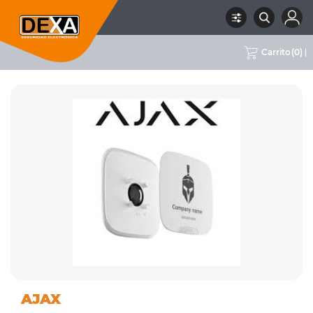
Carrito
(
0
)
01
SIRENAS INTERIOR Y
RUBRO
SUBRUBRO
MARCA
AJAX
INTRUSION
EXTERIOR
AJAX