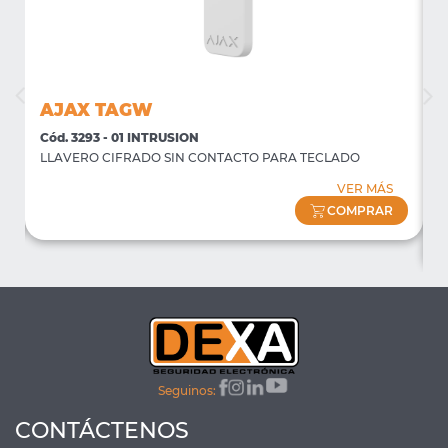
AJAX TAGW
Cód. 3293 - 01 INTRUSION
C
LLAVERO CIFRADO SIN CONTACTO PARA TECLADO
P
f
VER MÁS
(
COMPRAR
Seguinos:
CONTÁCTENOS