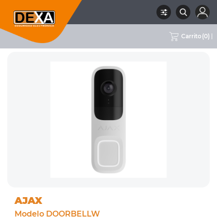
Carrito
(
0
)
RUBRO
02 CCTV
SUBRUBRO
PORTERO
MARCA
AJAX
AJAX
Modelo DOORBELLW