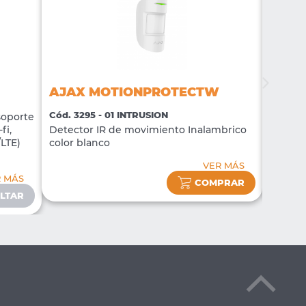
AJAX MOTIONPROTECTW
AJAX
Cód. 3295 - 01 INTRUSION
Cód. 32
soporte
fi,
Detector IR de movimiento Inalambrico
Sirena 
/LTE)
color blanco
blanco
VER MÁS
R MÁS
COMPRAR
LTAR