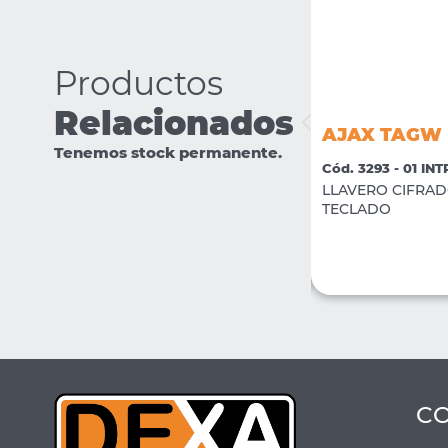
Productos
Relacionados
AJAX TRANSMITTER
AJAX TAGW
Tenemos stock permanente.
Cód. 3312 - 01 INTRUSION
Cód. 3293 - 01 IN
Modulo inalambrico para detectores
LLAVERO CIFRAD
Universal
TECLADO
VER MÁS
COMPRAR
C