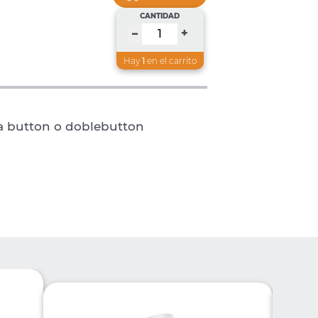
CANTIDAD
+
–
Hay
1
en el carrito
ra button o doblebutton