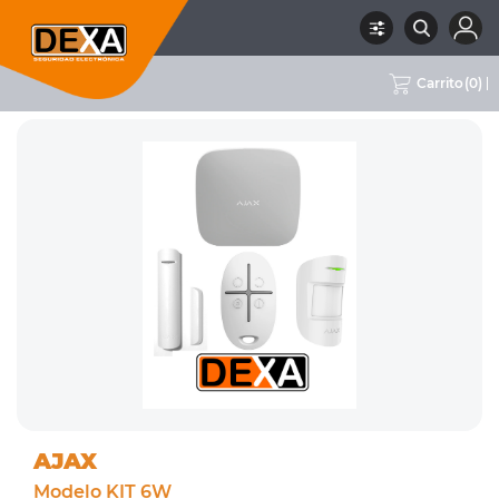
Carrito
(
0
)
RUBRO
01 INTRUSION
SUBRUBRO
KIT DE ALARMAS
MARCA
AJAX
AJAX
Modelo KIT 6W