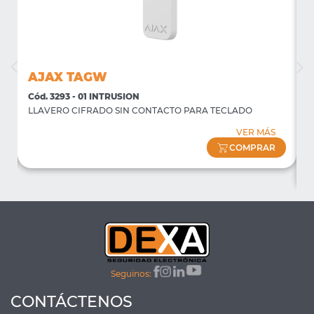
AJAX TAGW
Cód. 3293 - 01 INTRUSION
C
LLAVERO CIFRADO SIN CONTACTO PARA TECLADO
P
f
VER MÁS
(
COMPRAR
Seguinos:
CONTÁCTENOS