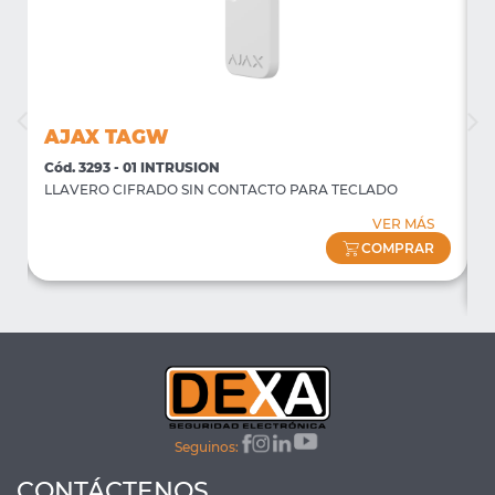
AJAX TAGW
Cód. 3293 - 01 INTRUSION
C
LLAVERO CIFRADO SIN CONTACTO PARA TECLADO
P
f
VER MÁS
(
COMPRAR
Seguinos:
CONTÁCTENOS