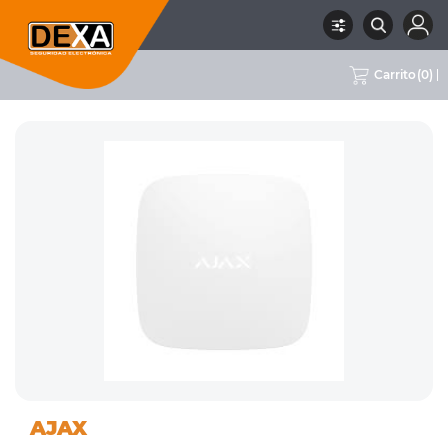
Carrito
(
0
)
01
DETECTORES VARIOS, MÓDULOS
RUBRO
SUBRUBRO
MARCA
AJAX
INTRUSION
Y ACCESORIOS
AJAX