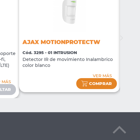
AJAX MOTIONPROTECTW
AJAX
Cód. 3295 - 01 INTRUSION
Cód. 32
soporte
fi,
Detector IR de movimiento Inalambrico
Sirena 
/LTE)
color blanco
blanco
VER MÁS
R MÁS
COMPRAR
LTAR