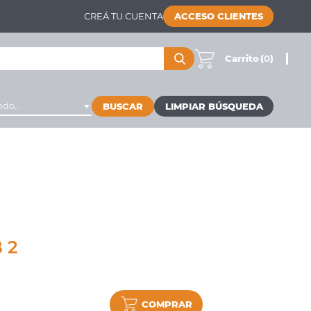
CREÁ TU CUENTA
ACCESO CLIENTES
Carrito
(
0
)
do...
BUSCAR
 2
COMPRAR