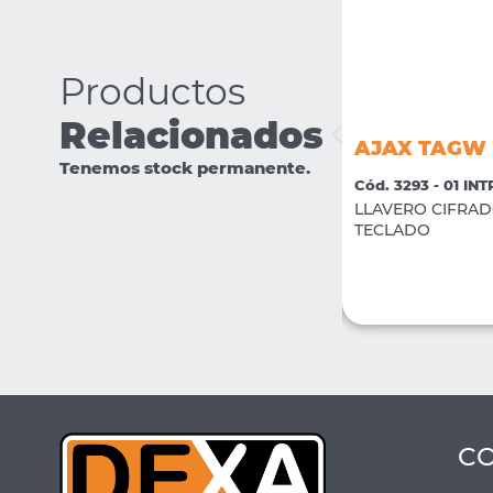
Productos
Relacionados
AJAX TRANSMITTER
AJAX TAGW
Tenemos stock permanente.
Cód. 3312 - 01 INTRUSION
Cód. 3293 - 01 IN
Modulo inalambrico para detectores
LLAVERO CIFRAD
Universal
TECLADO
VER MÁS
COMPRAR
C