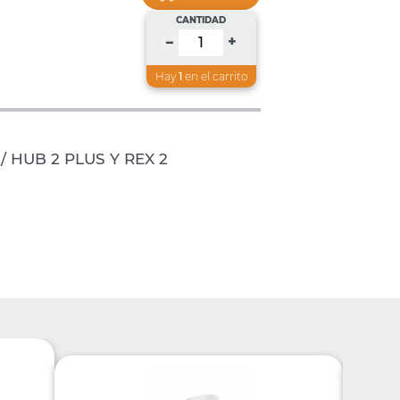
CANTIDAD
+
–
Hay
1
en el carrito
/ HUB 2 PLUS Y REX 2