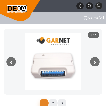
Carrito
(
0
)
01
DETECTORES VARIOS,
RUBRO
SUBRUBRO
MARCA
GARNET
INTRUSION
MÓDULOS Y ACCESORIOS
1
/ 3
‹
›
1
2
3