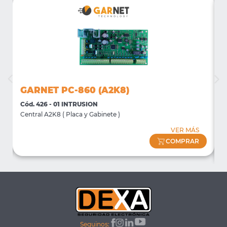
GARNET PC-860 (A2K8)
Cód. 426 - 01 INTRUSION
C
Central A2K8 ( Placa y Gabinete )
D
D
VER MÁS
COMPRAR
Seguinos: