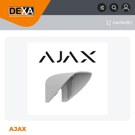
Carrito
(
0
)
01
DETECTORES VARIOS, MÓDULOS
RUBRO
SUBRUBRO
MARCA
AJAX
INTRUSION
Y ACCESORIOS
AJAX