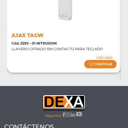
AJAX TAGW
Cód. 3293 - 01 INTRUSION
C
LLAVERO CIFRADO SIN CONTACTO PARA TECLADO
P
f
VER MÁS
(
COMPRAR
Seguinos:
CONTÁCTENOS