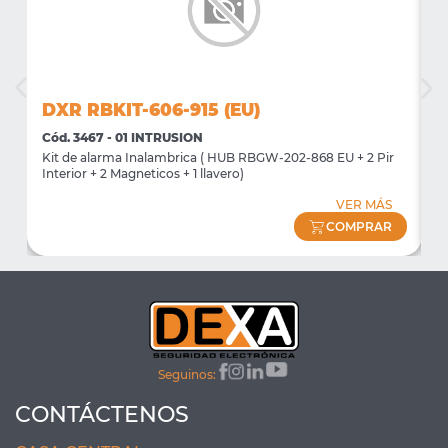
DXR RBKIT-606-915 (EU)
D
Cód. 3467 - 01 INTRUSION
C
Kit de alarma Inalambrica ( HUB RBGW-202-868 EU + 2 Pir
C
Interior + 2 Magneticos + 1 llavero)
d
VER MÁS
COMPRAR
Seguinos:
CONTÁCTENOS