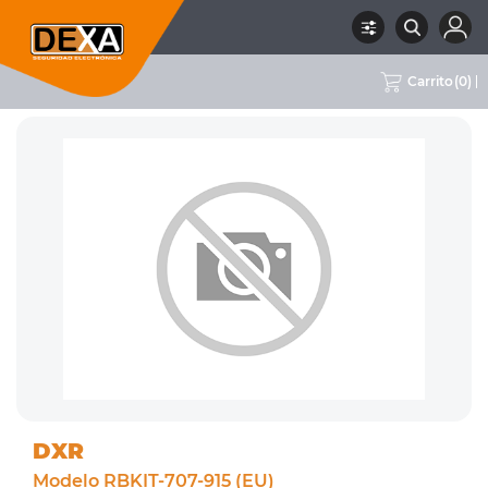
Carrito
(
0
)
RUBRO
01 INTRUSION
SUBRUBRO
KIT DE ALARMAS
MARCA
DXR
DXR
Modelo RBKIT-707-915 (EU)