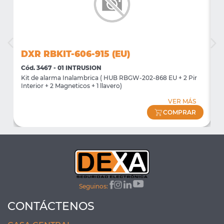
DXR RBKIT-606-915 (EU)
D
Cód. 3467 - 01 INTRUSION
C
Kit de alarma Inalambrica ( HUB RBGW-202-868 EU + 2 Pir
K
Interior + 2 Magneticos + 1 llavero)
I
VER MÁS
COMPRAR
Seguinos:
CONTÁCTENOS