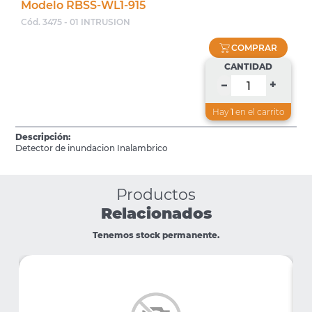
Modelo RBSS-WL1-915
Cód. 3475 - 01 INTRUSION
COMPRAR
CANTIDAD
+
–
Hay
1
en el carrito
Descripción:
Detector de inundacion Inalambrico
Productos
Relacionados
Tenemos stock permanente.