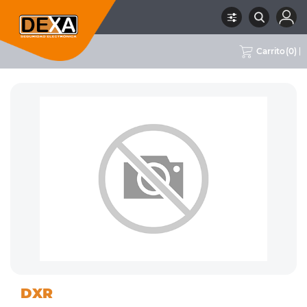
Carrito
(
0
)
01
DETECTORES VARIOS, MÓDULOS
RUBRO
SUBRUBRO
MARCA
DXR
INTRUSION
Y ACCESORIOS
DXR