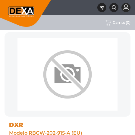
Carrito
(
0
)
RUBRO
01 INTRUSION
SUBRUBRO
CENTRALES DE ALARMA
MARCA
DXR
DXR
Modelo RBGW-202-915-A (EU)