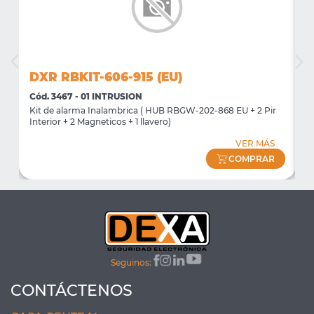
DXR RBKIT-606-915 (EU)
D
Cód. 3467 - 01 INTRUSION
C
Kit de alarma Inalambrica ( HUB RBGW-202-868 EU + 2 Pir
K
Interior + 2 Magneticos + 1 llavero)
I
VER MÁS
COMPRAR
Seguinos:
CONTÁCTENOS