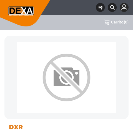
Carrito
(
0
)
01
RECEPTORES Y CONTROLES
RUBRO
SUBRUBRO
MARCA
DXR
INTRUSION
REMOTOS
DXR