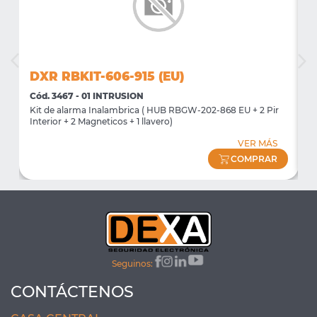
DXR RBKIT-606-915 (EU)
D
Cód. 3467 - 01 INTRUSION
C
Kit de alarma Inalambrica ( HUB RBGW-202-868 EU + 2 Pir
K
Interior + 2 Magneticos + 1 llavero)
I
VER MÁS
COMPRAR
Seguinos:
CONTÁCTENOS