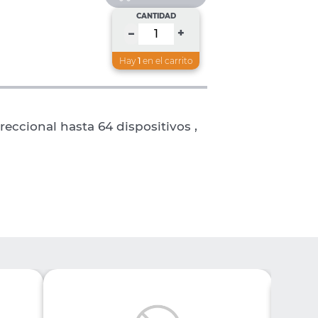
CANTIDAD
+
–
Hay
1
en el carrito
reccional hasta 64 dispositivos ,