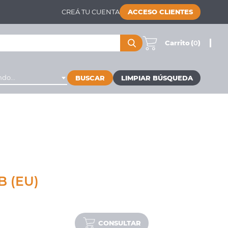
CREÁ TU CUENTA
ACCESO CLIENTES
Carrito
(
0
)
do...
BUSCAR
B (EU)
CONSULTAR