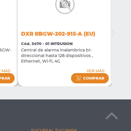
DXR RBGW-202-915-A (EU)
DXR 
Cód. 3470 - 01 INTRUSION
Cód. 34
RBGW-
Central de alarma inalambrica bi-
Detecto
direccional hasta 128 dispositivos ,
10kg Ra
)
Ethernet, Wi-fi, 4G
 MÁS
VER MÁS
PRAR
COMPRAR
SUCURSAL TUCUMÁN