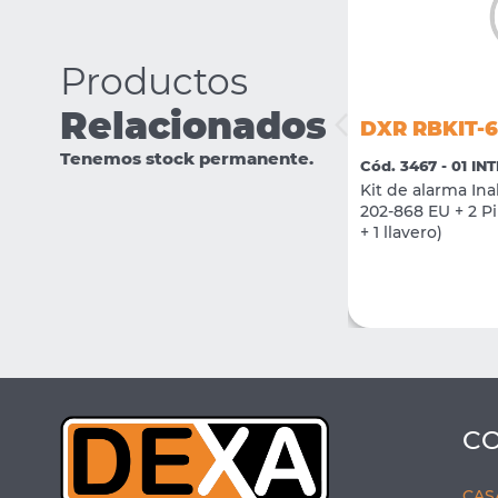
Productos
Relacionados
DXR RBKIT-6
DXR RBAD-PL1-915
Tenemos stock permanente.
Cód. 3467 - 01 IN
Cód. 3484 - 01 INTRUSION
Kit de alarma I
Enchufe Smart 230v 13A
202-868 EU + 2 Pi
+ 1 llavero)
VER MÁS
COMPRAR
C
CAS