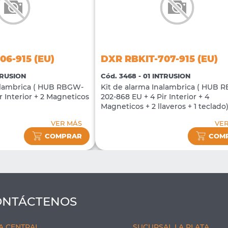
06-915 (EU)
DXR RBKIT-707-915 (EU)
TRUSION
Cód. 3468 - 01 INTRUSION
nalambrica ( HUB RBGW-
Kit de alarma Inalambrica ( HUB 
r Interior + 2 Magneticos
202-868 EU + 4 Pir Interior + 4
Magneticos + 2 llaveros + 1 teclado
VER MÁS
VER
COMPRAR
COM
ONTÁCTENOS
A CENTRAL
SUCURSAL LA PLATA