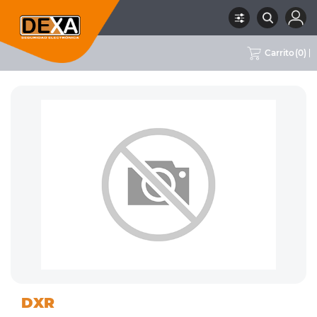
Carrito
(
0
)
01
DETECTORES VARIOS, MÓDULOS
RUBRO
SUBRUBRO
MARCA
DXR
INTRUSION
Y ACCESORIOS
DXR