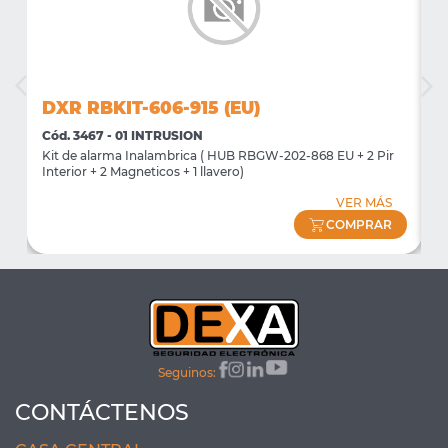
DXR RBKIT-606-915 (EU)
D
Cód. 3467 - 01 INTRUSION
C
Kit de alarma Inalambrica ( HUB RBGW-202-868 EU + 2 Pir
K
Interior + 2 Magneticos + 1 llavero)
I
VER MÁS
COMPRAR
Seguinos:
CONTÁCTENOS