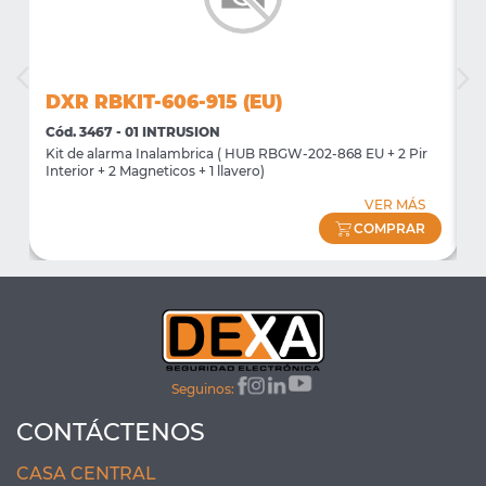
DXR RBKIT-606-915 (EU)
D
Cód. 3467 - 01 INTRUSION
C
Kit de alarma Inalambrica ( HUB RBGW-202-868 EU + 2 Pir
K
Interior + 2 Magneticos + 1 llavero)
I
VER MÁS
COMPRAR
Seguinos:
CONTÁCTENOS
CASA CENTRAL