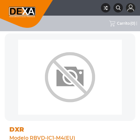
Carrito
(
0
)
RUBRO
02 CCTV
SUBRUBRO
CÁMARAS WIFI
MARCA
DXR
DXR
Modelo RBVD-IC1-M4(EU)