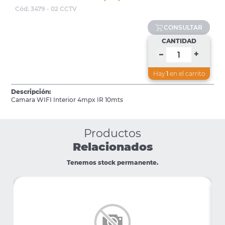
Cód. 3479 - 02 CCTV
CONSULTAR
CANTIDAD
+
–
Hay
1
en el carrito
Descripción:
Camara WIFI Interior 4mpx IR 10mts
Productos
Relacionados
Tenemos stock permanente.