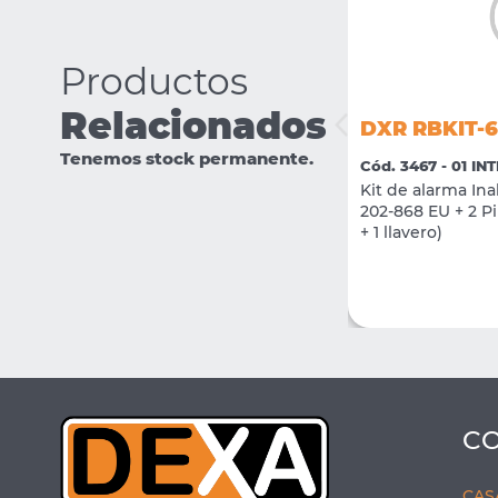
Productos
Relacionados
DXR RBKIT-6
DXR RBAD-PL1-915
Tenemos stock permanente.
Cód. 3467 - 01 IN
Cód. 3484 - 01 INTRUSION
Kit de alarma I
Enchufe Smart 230v 13A
202-868 EU + 2 Pi
+ 1 llavero)
VER MÁS
COMPRAR
C
CAS