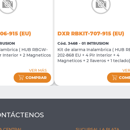
06-915 (EU)
DXR RBKIT-707-915 (EU)
TRUSION
Cód. 3468 - 01 INTRUSION
nalambrica ( HUB RBGW-
Kit de alarma Inalambrica ( HUB 
r Interior + 2 Magneticos
202-868 EU + 4 Pir Interior + 4
Magneticos + 2 llaveros + 1 teclado
VER MÁS
VER
COMPRAR
COM
ONTÁCTENOS
A CENTRAL
SUCURSAL LA PLATA