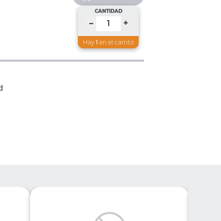
CANTIDAD
+
–
Hay
1
en el carrito
d