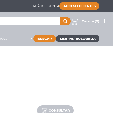
CREÁ TU CUENTA
ACCESO CLIENTES
Carrito
(
0
)
do...
BUSCAR
CONSULTAR