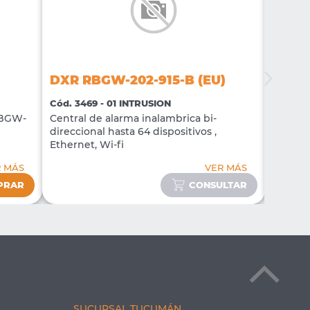
DXR RBGW-202-915-B (EU)
DXR 
Cód. 3469 - 01 INTRUSION
Cód. 34
RBGW-
Central de alarma inalambrica bi-
Central
direccional hasta 64 dispositivos ,
direccio
)
Ethernet, Wi-fi
Etherne
 MÁS
VER MÁS
PRAR
CONSULTAR
SUCURSAL TUCUMÁN